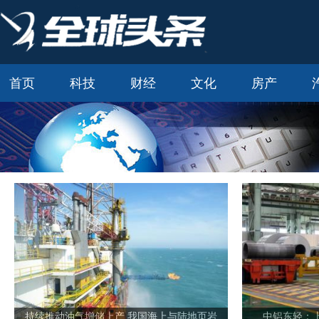
首页
科技
财经
文化
房产
持续推动油气增储上产 我国海上与陆地页岩
中铝东轻：上