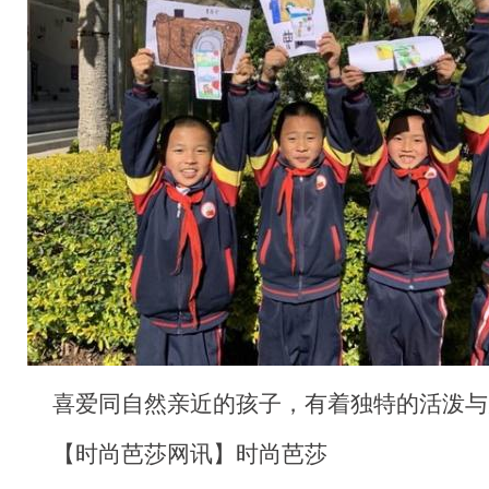
喜爱同自然亲近的孩子，有着独特的活泼与
【时尚芭莎网讯】时尚芭莎