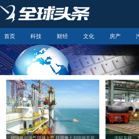
首页
科技
财经
文化
房产
持续推动油气增储上产 我国海上与陆地页岩
中铝东轻：上