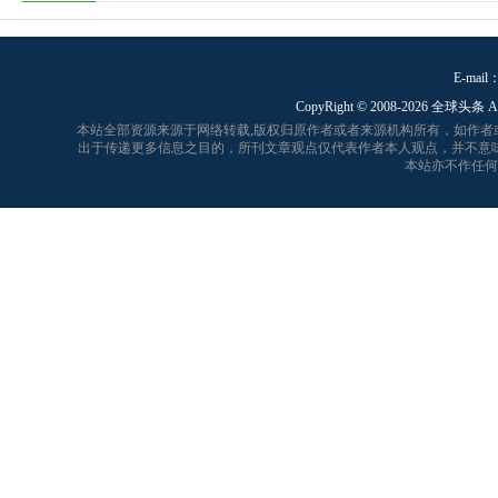
E-mail：
CopyRight © 2008-
2026 全球头条 A
本站全部资源来源于网络转载,版权归原作者或者来源机构所有，如作
出于传递更多信息之目的，所刊文章观点仅代表作者本人观点，并不意
本站亦不作任何