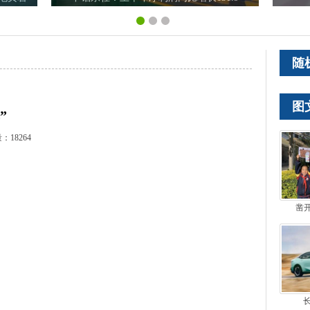
随
图
”
：18264
凿
长