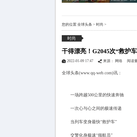
您的位置:
全球头条
>
时尚
>
时尚
干得漂亮！G2045次“救护车
2022-01-09 17:47
来源： 网络
阅读量
全球头条(www.qq-web.com)讯：
一场跨越500公里的快速奔驰
一次心与心之间的极速传递
当列车变身最快“救护车”
交警化身极速“领航员”