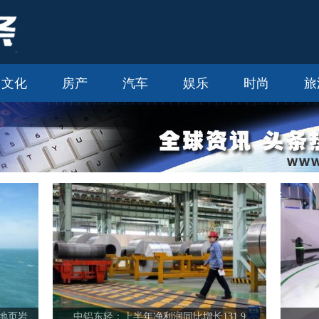
文化
房产
汽车
娱乐
时尚
旅
地页岩
中铝东轻：上半年净利润同比增长131.9