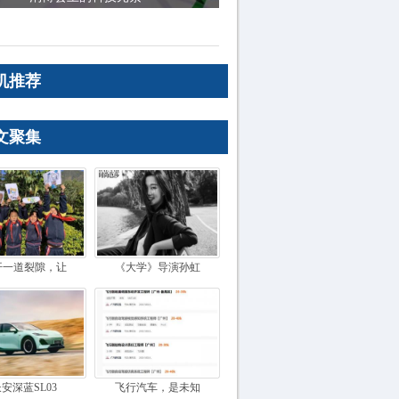
机推荐
文聚集
开一道裂隙，让
《大学》导演孙虹
安深蓝SL03
飞行汽车，是未知