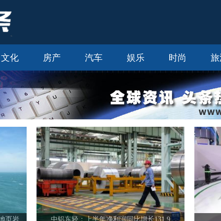
文化
房产
汽车
娱乐
时尚
旅
地页岩
中铝东轻：上半年净利润同比增长131.9