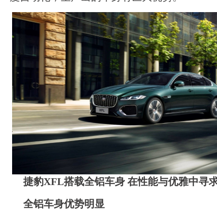
捷豹X
FL
搭载全铝车身 在性能与优雅中寻
全铝车身优势明显